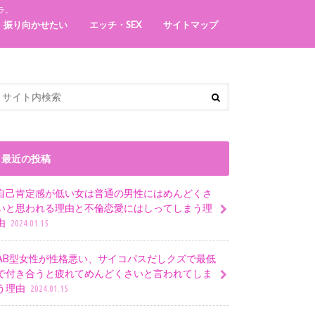
ラ。
・振り向かせたい
エッチ・SEX
サイトマップ
最近の投稿
自己肯定感が低い女は普通の男性にはめんどくさ
いと思われる理由と不倫恋愛にはしってしまう理
由
2024.01.15
AB型女性が性格悪い、サイコパスだしクズで最低
で付き合うと疲れてめんどくさいと言われてしま
う理由
2024.01.15