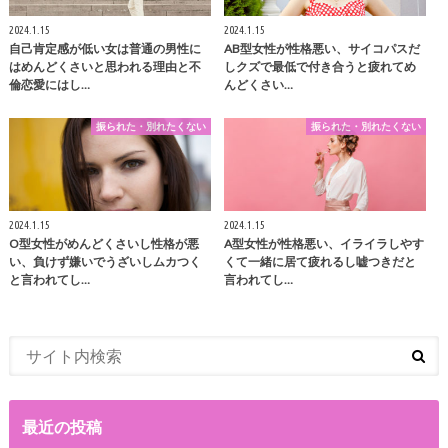
2024.1.15
2024.1.15
自己肯定感が低い女は普通の男性に
AB型女性が性格悪い、サイコパスだ
はめんどくさいと思われる理由と不
しクズで最低で付き合うと疲れてめ
倫恋愛にはし…
んどくさい…
振られた・別れたくない
振られた・別れたくない
2024.1.15
2024.1.15
O型女性がめんどくさいし性格が悪
A型女性が性格悪い、イライラしやす
い、負けず嫌いでうざいしムカつく
くて一緒に居て疲れるし嘘つきだと
と言われてし…
言われてし…
最近の投稿