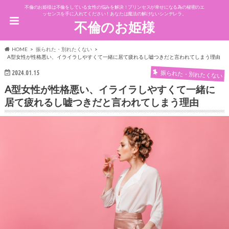
不倫のお姫様は不倫をしている女性の悩みを解決！プリンセスが幸せになる為の秘密のエ
ッセンスを手に入れてください！あなたは魔法の解けないシンデレラ。
不倫のお姫様
HOME
振られた・別れたくない
A型女性が性格悪い、イライラしやすくて一緒に居て疲れるし嘘つきだと言われてしまう理由
振られた・別れたくない
2024.01.15
A型女性が性格悪い、イライラしやすくて一緒に
居て疲れるし嘘つきだと言われてしまう理由