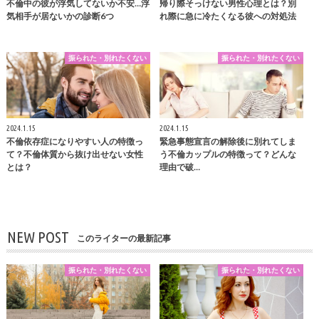
不倫中の彼が浮気してないか不安…浮
帰り際そっけない男性心理とは？別
気相手が居ないかの診断6つ
れ際に急に冷たくなる彼への対処法
振られた・別れたくない
振られた・別れたくない
2024.1.15
2024.1.15
不倫依存症になりやすい人の特徴っ
緊急事態宣言の解除後に別れてしま
て？不倫体質から抜け出せない女性
う不倫カップルの特徴って？どんな
とは？
理由で破…
NEW POST
このライターの最新記事
振られた・別れたくない
振られた・別れたくない