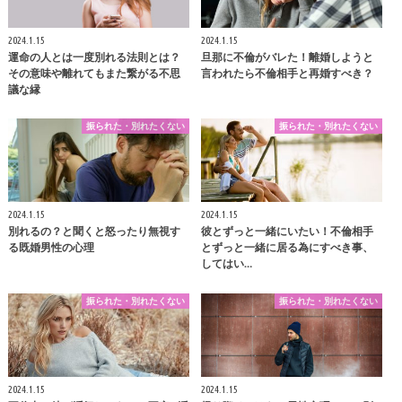
2024.1.15
2024.1.15
運命の人とは一度別れる法則とは？
旦那に不倫がバレた！離婚しようと
その意味や離れてもまた繋がる不思
言われたら不倫相手と再婚すべき？
議な縁
振られた・別れたくない
振られた・別れたくない
2024.1.15
2024.1.15
別れるの？と聞くと怒ったり無視す
彼とずっと一緒にいたい！不倫相手
る既婚男性の心理
とずっと一緒に居る為にすべき事、
してはい…
振られた・別れたくない
振られた・別れたくない
2024.1.15
2024.1.15