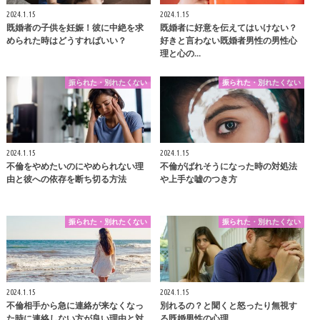
2024.1.15
2024.1.15
既婚者の子供を妊娠！彼に中絶を求
既婚者に好意を伝えてはいけない？
められた時はどうすればいい？
好きと言わない既婚者男性の男性心
理と心の…
振られた・別れたくない
振られた・別れたくない
2024.1.15
2024.1.15
不倫をやめたいのにやめられない理
不倫がばれそうになった時の対処法
由と彼への依存を断ち切る方法
や上手な嘘のつき方
振られた・別れたくない
振られた・別れたくない
2024.1.15
2024.1.15
不倫相手から急に連絡が来なくなっ
別れるの？と聞くと怒ったり無視す
た時に連絡しない方が良い理由と対
る既婚男性の心理