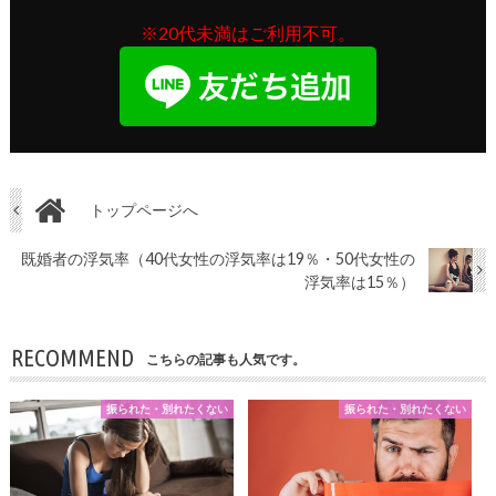
※20代未満はご利用不可。
トップページへ
既婚者の浮気率（40代女性の浮気率は19％・50代女性の
浮気率は15％）
RECOMMEND
こちらの記事も人気です。
振られた・別れたくない
振られた・別れたくない