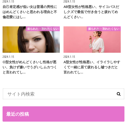
2024.1.15
2024.1.15
自己肯定感が低い女は普通の男性に
AB型女性が性格悪い、サイコパスだ
はめんどくさいと思われる理由と不
しクズで最低で付き合うと疲れてめ
倫恋愛にはし…
んどくさい…
振られた・別れたくない
振られた・別れたくない
2024.1.15
2024.1.15
O型女性がめんどくさいし性格が悪
A型女性が性格悪い、イライラしやす
い、負けず嫌いでうざいしムカつく
くて一緒に居て疲れるし嘘つきだと
と言われてし…
言われてし…
最近の投稿