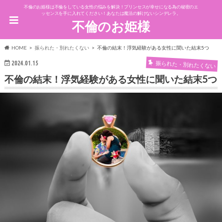
不倫のお姫様は不倫をしている女性の悩みを解決！プリンセスが幸せになる為の秘密のエ
ッセンスを手に入れてください！あなたは魔法の解けないシンデレラ。
不倫のお姫様
HOME
振られた・別れたくない
不倫の結末！浮気経験がある女性に聞いた結末5つ
振られた・別れたくない
2024.01.15
不倫の結末！浮気経験がある女性に聞いた結末5つ