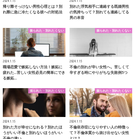
2024.1.15
2024.1.15
帰り際そっけない男性心理とは？別
別れた浮気相手に連絡する既婚男性
れ際に急に冷たくなる彼への対処法
の気持ちって？別れても連絡してる
男の本音
振られた・別れたくない
振られた・別れたくない
2024.1.15
2024.1.15
職場恋愛で嫉妬しない方法！嫉妬に
不倫の別れが辛い女性へ。苦しくて
疲れた…苦しい女性必見の簡単にでき
辛すぎる時にやりがちな失敗例5つ
る嫉妬…
振られた・別れたくない
振られた・別れたくない
2024.1.15
2024.1.15
別れた方が幸せになれる？別れたほ
不倫依存症になりやすい人の特徴っ
うがいい不倫と別れないほうがいい
て？不倫体質から抜け出せない女性
不倫の違い
とは？