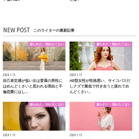
NEW POST
このライターの最新記事
振られた・別れたくない
振られた・別れたくない
2024.1.15
2024.1.15
自己肯定感が低い女は普通の男性に
AB型女性が性格悪い、サイコパスだ
はめんどくさいと思われる理由と不
しクズで最低で付き合うと疲れてめ
倫恋愛にはし…
んどくさい…
振られた・別れたくない
振られた・別れたくない
2024.1.15
2024.1.15