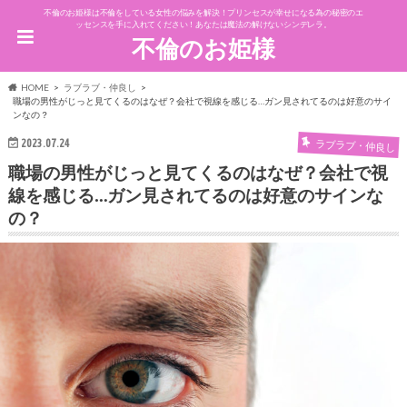
不倫のお姫様は不倫をしている女性の悩みを解決！プリンセスが幸せになる為の秘密のエ
ッセンスを手に入れてください！あなたは魔法の解けないシンデレラ。
不倫のお姫様
HOME
ラブラブ・仲良し
職場の男性がじっと見てくるのはなぜ？会社で視線を感じる…ガン見されてるのは好意のサイ
ンなの？
2023.07.24
ラブラブ・仲良し
職場の男性がじっと見てくるのはなぜ？会社で視
線を感じる…ガン見されてるのは好意のサインな
の？