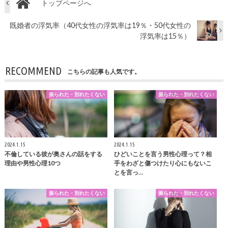
トップページへ
既婚者の浮気率（40代女性の浮気率は19％・50代女性の
浮気率は15％）
RECOMMEND
こちらの記事も人気です。
振られた・別れたくない
振られた・別れたくない
2024.1.15
2024.1.15
不倫している彼が奥さんの話をする
ひどいことを言う男性心理って？相
理由や男性心理10つ
手をわざと傷つけたり心にもないこ
とを言っ…
振られた・別れたくない
振られた・別れたくない