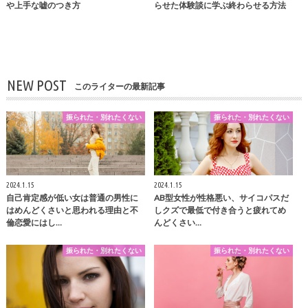
や上手な嘘のつき方
らせた体験談に学ぶ終わらせる方法
NEW POST
このライターの最新記事
振られた・別れたくない
振られた・別れたくない
2024.1.15
2024.1.15
自己肯定感が低い女は普通の男性に
AB型女性が性格悪い、サイコパスだ
はめんどくさいと思われる理由と不
しクズで最低で付き合うと疲れてめ
倫恋愛にはし…
んどくさい…
振られた・別れたくない
振られた・別れたくない