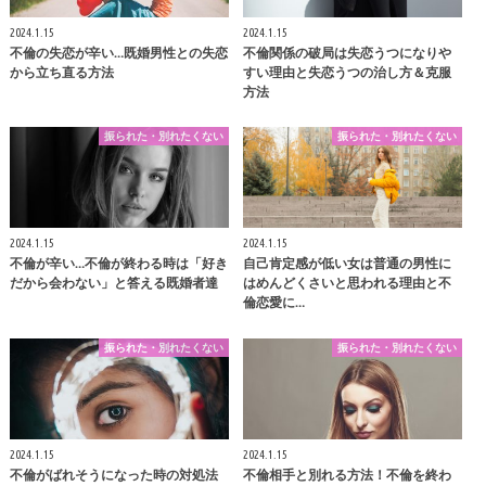
2024.1.15
2024.1.15
不倫の失恋が辛い…既婚男性との失恋
不倫関係の破局は失恋うつになりや
から立ち直る方法
すい理由と失恋うつの治し方＆克服
方法
振られた・別れたくない
振られた・別れたくない
2024.1.15
2024.1.15
不倫が辛い…不倫が終わる時は「好き
自己肯定感が低い女は普通の男性に
だから会わない」と答える既婚者達
はめんどくさいと思われる理由と不
倫恋愛に…
振られた・別れたくない
振られた・別れたくない
2024.1.15
2024.1.15
不倫がばれそうになった時の対処法
不倫相手と別れる方法！不倫を終わ