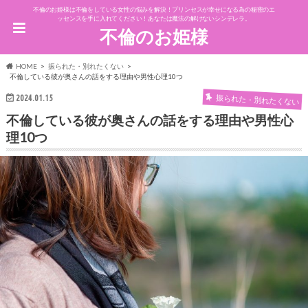
不倫のお姫様は不倫をしている女性の悩みを解決！プリンセスが幸せになる為の秘密のエ
ッセンスを手に入れてください！あなたは魔法の解けないシンデレラ。
不倫のお姫様
HOME
振られた・別れたくない
不倫している彼が奥さんの話をする理由や男性心理10つ
振られた・別れたくない
2024.01.15
不倫している彼が奥さんの話をする理由や男性心
理10つ