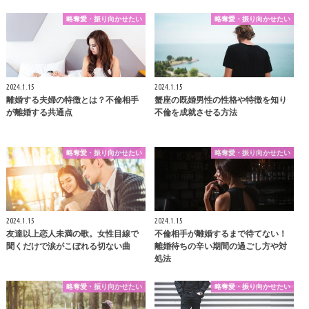
略奪愛・振り向かせたい
略奪愛・振り向かせたい
2024.1.15
2024.1.15
離婚する夫婦の特徴とは？不倫相手
蟹座の既婚男性の性格や特徴を知り
が離婚する共通点
不倫を成就させる方法
略奪愛・振り向かせたい
略奪愛・振り向かせたい
2024.1.15
2024.1.15
友達以上恋人未満の歌。女性目線で
不倫相手が離婚するまで待てない！
聞くだけで涙がこぼれる切ない曲
離婚待ちの辛い期間の過ごし方や対
処法
略奪愛・振り向かせたい
略奪愛・振り向かせたい