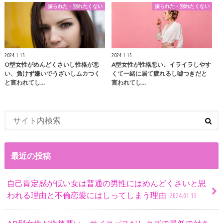
振られた・別れたくない
振られた・別れたくない
2024.1.15
2024.1.15
O型女性がめんどくさいし性格が悪
A型女性が性格悪い、イライラしやす
い、負けず嫌いでうざいしムカつく
くて一緒に居て疲れるし嘘つきだと
と言われてし…
言われてし…
最近の投稿
自己肯定感が低い女は普通の男性にはめんどくさいと思
われる理由と不倫恋愛にはしってしまう理由
2024.01.15