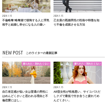
2024.1.15
2024.1.15
不倫略奪!略奪婚で後悔する人と浮気
乙女座の既婚男性の性格や特徴を知
相手と結婚し幸せになる人の違い
り不倫を成就させる方法
NEW POST
このライターの最新記事
振られた・別れたくない
振られた・別れたくない
2024.1.15
2024.1.15
自己肯定感が低い女は普通の男性に
AB型女性が性格悪い、サイコパスだ
はめんどくさいと思われる理由と不
しクズで最低で付き合うと疲れてめ
倫恋愛にはし…
んどくさい…