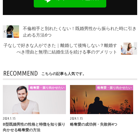
不倫相手と別れたくない！既婚男性から振られた時に引き
止める方法6つ
子なしで好きな人ができた｜離婚して後悔しない？離婚す
べき理由と無理に結婚生活を続ける事のデメリット
RECOMMEND
こちらの記事も人気です。
略奪愛・振り向かせたい
略奪愛・振り向かせたい
2024.1.15
2024.1.15
B型既婚男性の性格と特徴を知り振り
略奪愛の成功例・失敗例4つ
向かせる略奪愛の方法