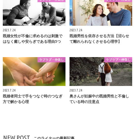
2023.7.24
2023.7.24
既婚女性が不倫に求めるのは刺激で
既婚男性を依存させる方法【沼らせ
はなく癒しや安らぎである理由5つ
て離れられなくさせる心理学】
ラブラブ・仲良し
ラブラブ・仲良し
2023.7.24
2023.7.24
既婚者同士で手をつなぐ時のつなぎ
奥さんが妊娠中の既婚男性と不倫し
方で解かる心理
ている時の注意点
NEW POST
このライターの最新記事