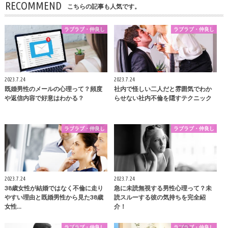
RECOMMEND
こちらの記事も人気です。
ラブラブ・仲良し
ラブラブ・仲良し
2023.7.24
2023.7.24
既婚男性のメールの心理って？頻度
社内で怪しい二人だと雰囲気でわか
や返信内容で好意はわかる？
らせない社内不倫を隠すテクニック
ラブラブ・仲良し
ラブラブ・仲良し
2023.7.24
2023.7.24
38歳女性が結婚ではなく不倫に走り
急に未読無視する男性心理って？未
やすい理由と既婚男性から見た38歳
読スルーする彼の気持ちを完全紹
女性…
介！
ラブラブ・仲良し
ラブラブ・仲良し