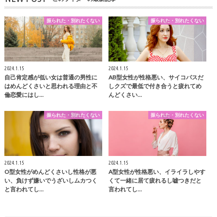
振られた・別れたくない
振られた・別れたくない
2024.1.15
2024.1.15
自己肯定感が低い女は普通の男性に
AB型女性が性格悪い、サイコパスだ
はめんどくさいと思われる理由と不
しクズで最低で付き合うと疲れてめ
倫恋愛にはし…
んどくさい…
振られた・別れたくない
振られた・別れたくない
2024.1.15
2024.1.15
O型女性がめんどくさいし性格が悪
A型女性が性格悪い、イライラしやす
い、負けず嫌いでうざいしムカつく
くて一緒に居て疲れるし嘘つきだと
と言われてし…
言われてし…