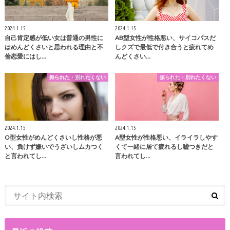
2024.1.15
2024.1.15
自己肯定感が低い女は普通の男性に
AB型女性が性格悪い、サイコパスだ
はめんどくさいと思われる理由と不
しクズで最低で付き合うと疲れてめ
倫恋愛にはし…
んどくさい…
振られた・別れたくない
振られた・別れたくない
2024.1.15
2024.1.15
O型女性がめんどくさいし性格が悪
A型女性が性格悪い、イライラしやす
い、負けず嫌いでうざいしムカつく
くて一緒に居て疲れるし嘘つきだと
と言われてし…
言われてし…