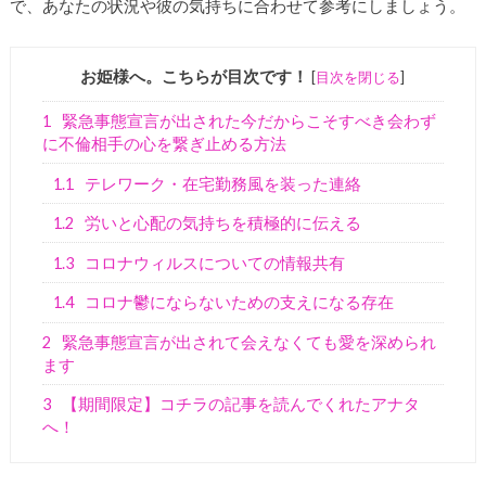
で、あなたの状況や彼の気持ちに合わせて参考にしましょう。
お姫様へ。こちらが目次です！
[
目次を閉じる
]
1
緊急事態宣言が出された今だからこそすべき会わず
に不倫相手の心を繋ぎ止める方法
1.1
テレワーク・在宅勤務風を装った連絡
1.2
労いと心配の気持ちを積極的に伝える
1.3
コロナウィルスについての情報共有
1.4
コロナ鬱にならないための支えになる存在
2
緊急事態宣言が出されて会えなくても愛を深められ
ます
3
【期間限定】コチラの記事を読んでくれたアナタ
へ！