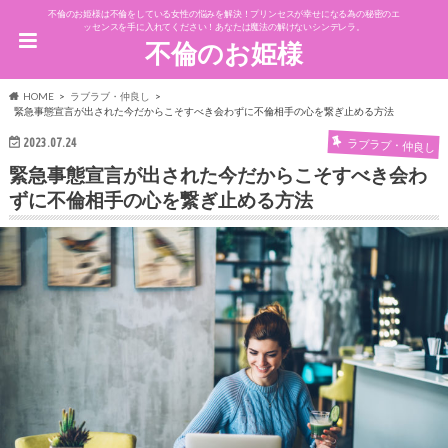
不倫のお姫様は不倫をしている女性の悩みを解決！プリンセスが幸せになる為の秘密のエ
ッセンスを手に入れてください！あなたは魔法の解けないシンデレラ。
不倫のお姫様
HOME
ラブラブ・仲良し
緊急事態宣言が出された今だからこそすべき会わずに不倫相手の心を繋ぎ止める方法
2023.07.24
ラブラブ・仲良し
緊急事態宣言が出された今だからこそすべき会わ
ずに不倫相手の心を繋ぎ止める方法