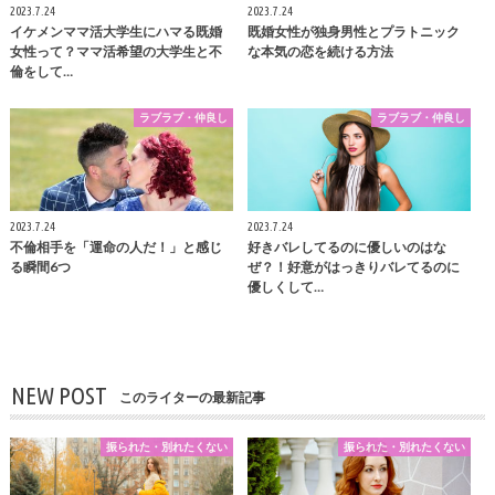
2023.7.24
2023.7.24
イケメンママ活大学生にハマる既婚
既婚女性が独身男性とプラトニック
女性って？ママ活希望の大学生と不
な本気の恋を続ける方法
倫をして…
ラブラブ・仲良し
ラブラブ・仲良し
2023.7.24
2023.7.24
不倫相手を「運命の人だ！」と感じ
好きバレしてるのに優しいのはな
る瞬間6つ
ぜ？！好意がはっきりバレてるのに
優しくして…
NEW POST
このライターの最新記事
振られた・別れたくない
振られた・別れたくない