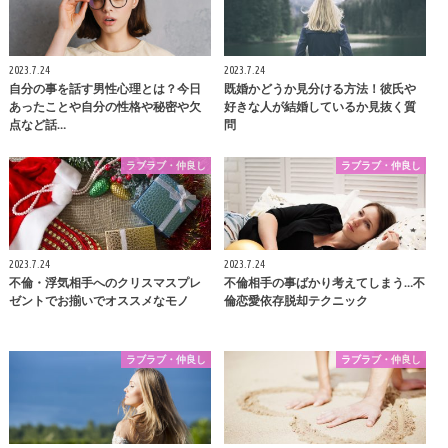
2023.7.24
2023.7.24
自分の事を話す男性心理とは？今日
既婚かどうか見分ける方法！彼氏や
あったことや自分の性格や秘密や欠
好きな人が結婚しているか見抜く質
点など話…
問
ラブラブ・仲良し
ラブラブ・仲良し
2023.7.24
2023.7.24
不倫・浮気相手へのクリスマスプレ
不倫相手の事ばかり考えてしまう…不
ゼントでお揃いでオススメなモノ
倫恋愛依存脱却テクニック
ラブラブ・仲良し
ラブラブ・仲良し