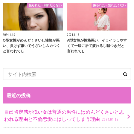
振られた・別れたくない
振られた・別れたくない
2024.1.15
2024.1.15
O型女性がめんどくさいし性格が悪
A型女性が性格悪い、イライラしやす
い、負けず嫌いでうざいしムカつく
くて一緒に居て疲れるし嘘つきだと
と言われてし…
言われてし…
最近の投稿
自己肯定感が低い女は普通の男性にはめんどくさいと思
われる理由と不倫恋愛にはしってしまう理由
2024.01.15