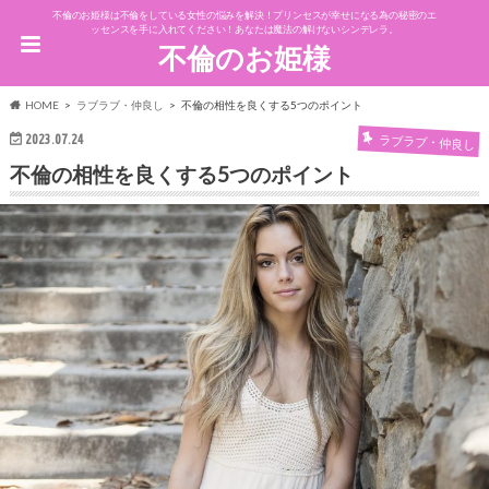
不倫のお姫様は不倫をしている女性の悩みを解決！プリンセスが幸せになる為の秘密のエ
ッセンスを手に入れてください！あなたは魔法の解けないシンデレラ。
不倫のお姫様
HOME
ラブラブ・仲良し
不倫の相性を良くする5つのポイント
2023.07.24
ラブラブ・仲良し
不倫の相性を良くする5つのポイント