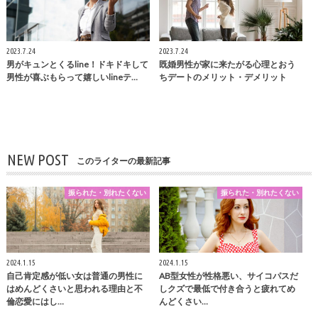
2023.7.24
2023.7.24
男がキュンとくるline！ドキドキして
既婚男性が家に来たがる心理とおう
男性が喜ぶもらって嬉しいlineテ…
ちデートのメリット・デメリット
NEW POST
このライターの最新記事
振られた・別れたくない
振られた・別れたくない
2024.1.15
2024.1.15
自己肯定感が低い女は普通の男性に
AB型女性が性格悪い、サイコパスだ
はめんどくさいと思われる理由と不
しクズで最低で付き合うと疲れてめ
倫恋愛にはし…
んどくさい…