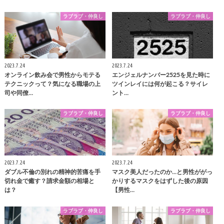
ラブラブ・仲良し
ラブラブ・仲良し
2023.7.24
2023.7.24
オンライン飲み会で男性からモテる
エンジェルナンバー2525を見た時に
テクニックって？気になる職場の上
ツインレイには何が起こる？サイレ
司や同僚…
ント…
ラブラブ・仲良し
ラブラブ・仲良し
2023.7.24
2023.7.24
ダブル不倫の別れの精神的苦痛を手
マスク美人だったのか…と男性ががっ
切れ金で癒す？請求金額の相場と
かりするマスクをはずした後の原因
は？
【男性…
ラブラブ・仲良し
ラブラブ・仲良し