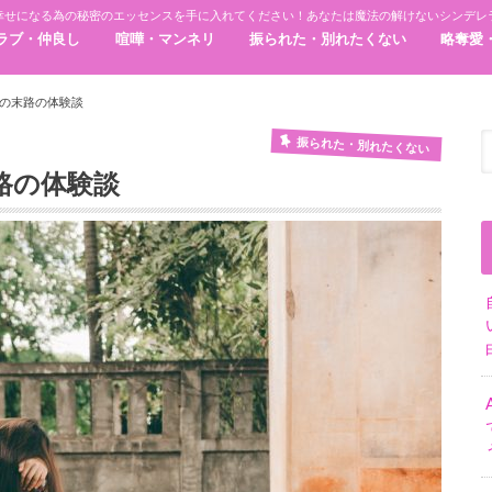
幸せになる為の秘密のエッセンスを手に入れてください！あなたは魔法の解けないシンデレ
ラブ・仲良し
喧嘩・マンネリ
振られた・別れたくない
略奪愛
の末路の体験談
振られた・別れたくない
路の体験談