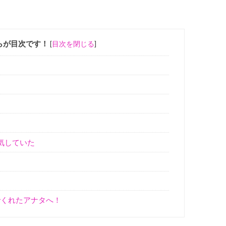
らが目次です！
[
目次を閉じる
]
気していた
でくれたアナタへ！