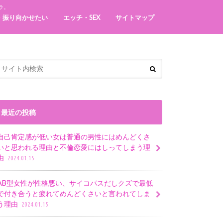
ラ。
・振り向かせたい
エッチ・SEX
サイトマップ
最近の投稿
自己肯定感が低い女は普通の男性にはめんどくさ
いと思われる理由と不倫恋愛にはしってしまう理
由
2024.01.15
AB型女性が性格悪い、サイコパスだしクズで最低
で付き合うと疲れてめんどくさいと言われてしま
う理由
2024.01.15