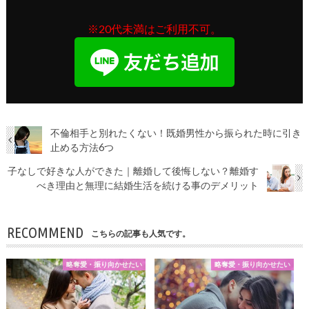
※20代未満はご利用不可。
不倫相手と別れたくない！既婚男性から振られた時に引き
止める方法6つ
子なしで好きな人ができた｜離婚して後悔しない？離婚す
べき理由と無理に結婚生活を続ける事のデメリット
RECOMMEND
こちらの記事も人気です。
略奪愛・振り向かせたい
略奪愛・振り向かせたい