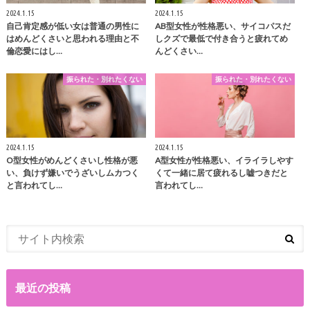
2024.1.15
2024.1.15
自己肯定感が低い女は普通の男性に
AB型女性が性格悪い、サイコパスだ
はめんどくさいと思われる理由と不
しクズで最低で付き合うと疲れてめ
倫恋愛にはし…
んどくさい…
振られた・別れたくない
振られた・別れたくない
2024.1.15
2024.1.15
O型女性がめんどくさいし性格が悪
A型女性が性格悪い、イライラしやす
い、負けず嫌いでうざいしムカつく
くて一緒に居て疲れるし嘘つきだと
と言われてし…
言われてし…
最近の投稿