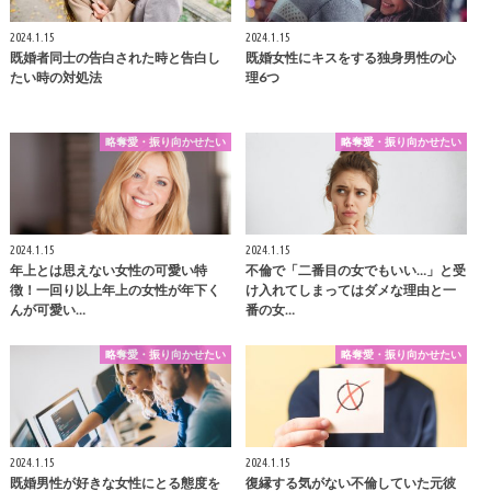
2024.1.15
2024.1.15
既婚者同士の告白された時と告白し
既婚女性にキスをする独身男性の心
たい時の対処法
理6つ
略奪愛・振り向かせたい
略奪愛・振り向かせたい
2024.1.15
2024.1.15
年上とは思えない女性の可愛い特
不倫で「二番目の女でもいい…」と受
徴！一回り以上年上の女性が年下く
け入れてしまってはダメな理由と一
んが可愛い…
番の女…
略奪愛・振り向かせたい
略奪愛・振り向かせたい
2024.1.15
2024.1.15
既婚男性が好きな女性にとる態度を
復縁する気がない不倫していた元彼