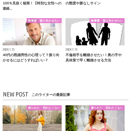
100％見抜く秘策！【特別な女性への
の態度や脈なしサイン
連絡…
略奪愛・振り向かせたい
略奪愛・振り向かせたい
2024.1.15
2024.1.15
40代の既婚男性の心理って？振り向
不倫相手を離婚させたい！奥の手や
かせるにはどうすればいい？
具体策で早く離婚させる方法
NEW POST
このライターの最新記事
振られた・別れたくない
振られた・別れたくない