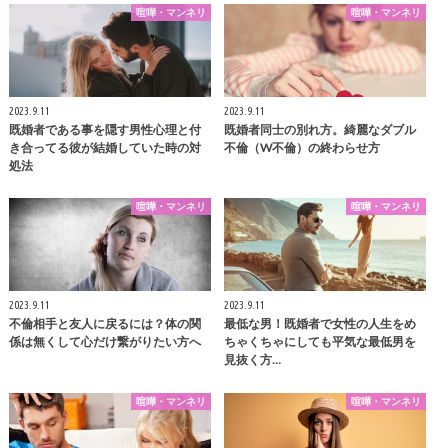
喧嘩・マンネリ
喧嘩・マンネリ
2023.9.11
2023.9.11
既婚者である事を隠す男性心理と付
既婚者同士の別れ方。綺麗なダブル
き合ってる彼が結婚していた時の対
不倫（W不倫）の終わらせ方
処法
喧嘩・マンネリ
喧嘩・マンネリ
2023.9.11
2023.9.11
不倫相手と友人に戻るには？体の関
最低な男！既婚者で女性の人生をめ
係は無くして心だけ繋がりたい方へ
ちゃくちゃにしても平気な最低男を
見抜く方…
喧嘩・マンネリ
喧嘩・マンネリ