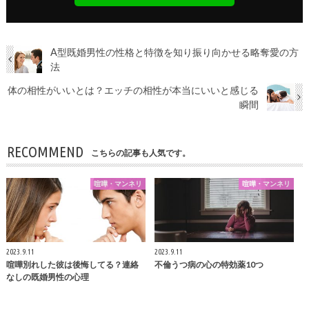
A型既婚男性の性格と特徴を知り振り向かせる略奪愛の方
法
体の相性がいいとは？エッチの相性が本当にいいと感じる
瞬間
RECOMMEND
こちらの記事も人気です。
喧嘩・マンネリ
喧嘩・マンネリ
2023.9.11
2023.9.11
喧嘩別れした彼は後悔してる？連絡
不倫うつ病の心の特効薬10つ
なしの既婚男性の心理