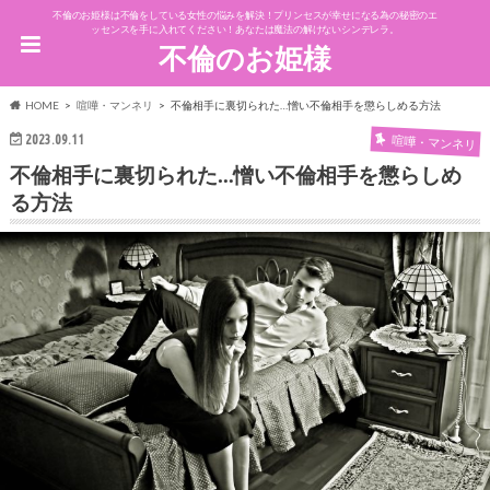
不倫のお姫様は不倫をしている女性の悩みを解決！プリンセスが幸せになる為の秘密のエ
ッセンスを手に入れてください！あなたは魔法の解けないシンデレラ。
不倫のお姫様
HOME
喧嘩・マンネリ
不倫相手に裏切られた…憎い不倫相手を懲らしめる方法
2023.09.11
喧嘩・マンネリ
不倫相手に裏切られた…憎い不倫相手を懲らしめ
る方法