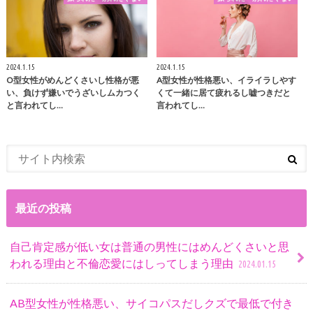
2024.1.15
2024.1.15
O型女性がめんどくさいし性格が悪
A型女性が性格悪い、イライラしやす
い、負けず嫌いでうざいしムカつく
くて一緒に居て疲れるし嘘つきだと
と言われてし…
言われてし…
最近の投稿
自己肯定感が低い女は普通の男性にはめんどくさいと思
われる理由と不倫恋愛にはしってしまう理由
2024.01.15
AB型女性が性格悪い、サイコパスだしクズで最低で付き