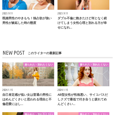
2023.9.11
2023.9.11
既婚男性のやきもち！独占欲が強い
ダブル不倫に飽きたけど何となく続
男性が嫉妬した時の態度
けてしまう女性心理と別れる方が幸
せになれ…
NEW POST
このライターの最新記事
振られた・別れたくない
振られた・別れたくない
2024.1.15
2024.1.15
自己肯定感が低い女は普通の男性に
AB型女性が性格悪い、サイコパスだ
はめんどくさいと思われる理由と不
しクズで最低で付き合うと疲れてめ
倫恋愛にはし…
んどくさい…
振られた・別れたくない
振られた・別れたくない