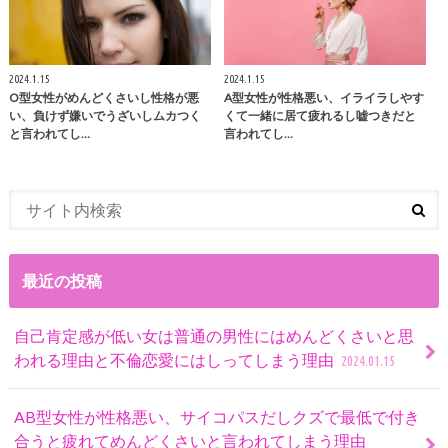
2024.1.15
2024.1.15
O型女性がめんどくさいし性格が悪
A型女性が性格悪い、イライラしやす
い、負けず嫌いでうざいしムカつく
くて一緒に居て疲れるし嘘つきだと
と言われてし…
言われてし…
最近の投稿
自己肯定感が低い女は普通の男性にはめんどくさいと思
われる理由と不倫恋愛にはしってしまう理由
2024.01.15
AB型女性が性格悪い、サイコパスだしクズで最低で付き
合うと疲れてめんどくさいと言われてしまう理由