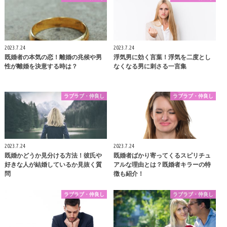
2023.7.24
2023.7.24
既婚者の本気の恋！離婚の兆候や男
浮気男に効く言葉！浮気を二度とし
性が離婚を決意する時は？
なくなる男に刺さる一言集
ラブラブ・仲良し
ラブラブ・仲良し
2023.7.24
2023.7.24
既婚かどうか見分ける方法！彼氏や
既婚者ばかり寄ってくるスピリチュ
好きな人が結婚しているか見抜く質
アルな理由とは？既婚者キラーの特
問
徴も紹介！
ラブラブ・仲良し
ラブラブ・仲良し