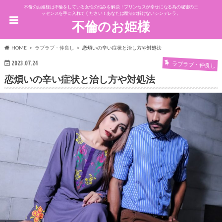
不倫のお姫様は不倫をしている女性の悩みを解決！プリンセスが幸せになる為の秘密のエ
ッセンスを手に入れてください！あなたは魔法の解けないシンデレラ。
不倫のお姫様
HOME
ラブラブ・仲良し
恋煩いの辛い症状と治し方や対処法
2023.07.24
ラブラブ・仲良し
恋煩いの辛い症状と治し方や対処法