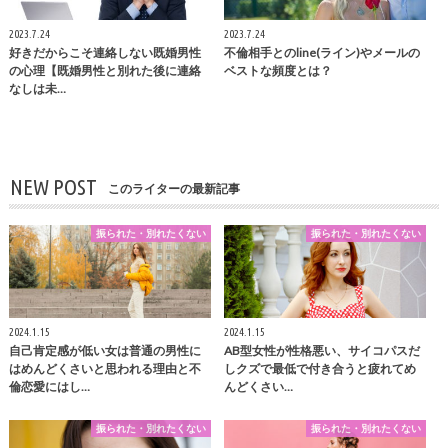
2023.7.24
2023.7.24
好きだからこそ連絡しない既婚男性
不倫相手とのline(ライン)やメールの
の心理【既婚男性と別れた後に連絡
ベストな頻度とは？
なしは未…
NEW POST
このライターの最新記事
振られた・別れたくない
振られた・別れたくない
2024.1.15
2024.1.15
自己肯定感が低い女は普通の男性に
AB型女性が性格悪い、サイコパスだ
はめんどくさいと思われる理由と不
しクズで最低で付き合うと疲れてめ
倫恋愛にはし…
んどくさい…
振られた・別れたくない
振られた・別れたくない