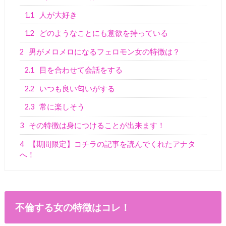
1.1
人が大好き
1.2
どのようなことにも意欲を持っている
2
男がメロメロになるフェロモン女の特徴は？
2.1
目を合わせて会話をする
2.2
いつも良い匂いがする
2.3
常に楽しそう
3
その特徴は身につけることが出来ます！
4
【期間限定】コチラの記事を読んでくれたアナタ
へ！
不倫する女の特徴はコレ！