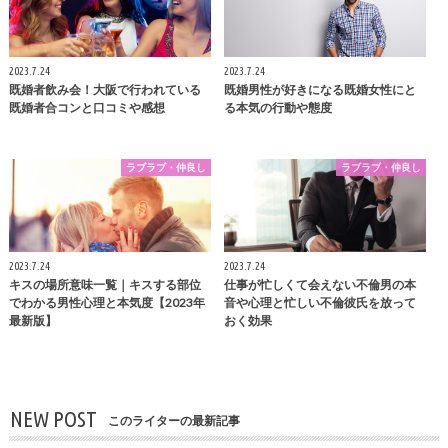
2023.7.24
2023.7.24
既婚者飲み会！大阪で行われている
既婚男性が好きになる既婚女性にと
既婚者合コンと口コミや感想
る本気の行動や態度
ラブラブ・仲良し
ラブラブ・仲良し
2023.7.24
2023.7.24
キスの場所意味一覧｜キスする部位
仕事が忙しくて会えない不倫男の本
でわかる男性心理と本気度【2023年
音や心理と忙しい不倫彼氏を放って
最新版】
おく効果
NEW POST
このライターの最新記事