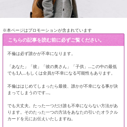
※本ページはプロモーションが含まれています
こちらの記事を読む前に必ずご覧ください。
不倫は必ず誰かが不幸になります。
「あなた」「彼」「彼の奥さん」「子供」…この中の最低
でも1人…もしくは全員が不幸になる可能性もあります。
不倫ははじめてしまったら最後、誰かが不幸になる事が決
まってしまうのです…。
でも大丈夫。たった一つだけ誰も不幸にならない方法があ
ります。そのたった一つの方法をあなたの引いたオラクル
カードを元にお伝えいたしますね。