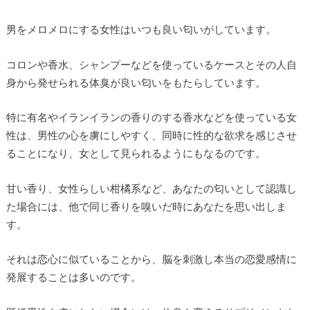
男をメロメロにする女性はいつも良い匂いがしています。
コロンや香水、シャンプーなどを使っているケースとその人自
身から発せられる体臭が良い匂いをもたらしています。
特に有名やイランイランの香りのする香水などを使っている女
性は、男性の心を虜にしやすく、同時に性的な欲求を感じさせ
ることになり、女として見られるようにもなるのです。
甘い香り、女性らしい柑橘系など、あなたの匂いとして認識し
た場合には、他で同じ香りを嗅いだ時にあなたを思い出しま
す。
それは恋心に似ていることから、脳を刺激し本当の恋愛感情に
発展することは多いのです。