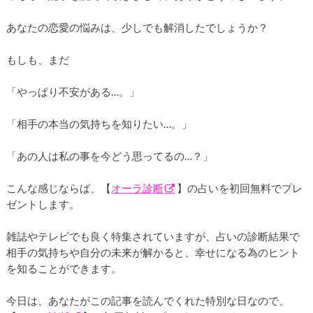
あなたの恋愛の悩みは、少しでも解消したでしょうか？
もしも、まだ
「やっぱり不安がある…。」
「相手の本当の気持ちを知りたい…。」
「あの人は私の事を今どう思ってるの…？」
こんな感じならば、【
オーラ診断
】の占いを初回無料でプレ
ゼントします。
雑誌やテレビでも良く特集されていますが、占いの診断結果で
相手の気持ちや自分の未来が解かると、幸せになる為のヒント
を知ることができます。
今日は、あなたがこの記事を読んでくれた特別な日なので、