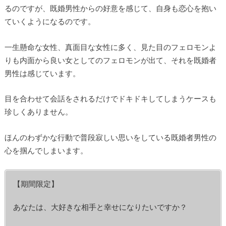
るのですが、既婚男性からの好意を感じて、自身も恋心を抱い
ていくようになるのです。
一生懸命な女性、真面目な女性に多く、見た目のフェロモンよ
りも内面から良い女としてのフェロモンが出て、それを既婚者
男性は感じています。
目を合わせて会話をされるだけでドキドキしてしまうケースも
珍しくありません。
ほんのわずかな行動で普段寂しい思いをしている既婚者男性の
心を掴んでしまいます。
【期間限定】
あなたは、大好きな相手と幸せになりたいですか？