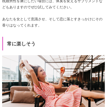
既婚男性を虜にしたい場合には、体臭を変えるサプリメントな
どもありますのでぜひ試してみてください。
あなたを女として意識させ、そして恋に落とすきっかけにその
香りはなってくれます。
常に楽しそう