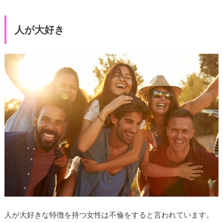
人が大好き
人が大好きな特徴を持つ女性は不倫をすると言われています。