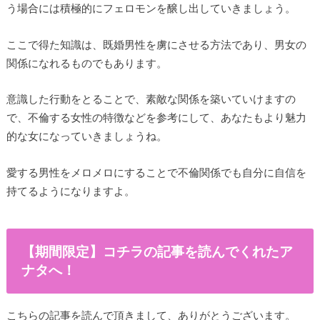
う場合には積極的にフェロモンを醸し出していきましょう。
ここで得た知識は、既婚男性を虜にさせる方法であり、男女の
関係になれるものでもあります。
意識した行動をとることで、素敵な関係を築いていけますの
で、不倫する女性の特徴などを参考にして、あなたもより魅力
的な女になっていきましょうね。
愛する男性をメロメロにすることで不倫関係でも自分に自信を
持てるようになりますよ。
【期間限定】コチラの記事を読んでくれたア
ナタへ！
こちらの記事を読んで頂きまして、ありがとうございます。