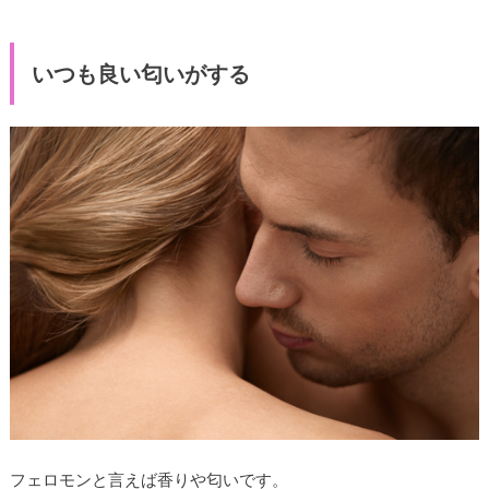
いつも良い匂いがする
フェロモンと言えば香りや匂いです。