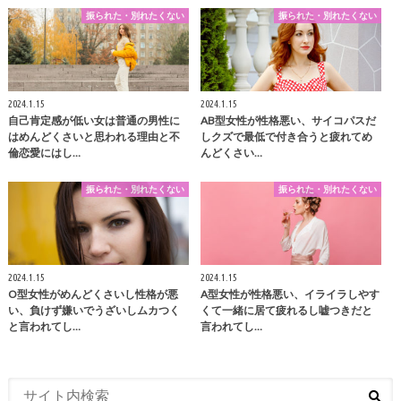
振られた・別れたくない
振られた・別れたくない
2024.1.15
2024.1.15
自己肯定感が低い女は普通の男性に
AB型女性が性格悪い、サイコパスだ
はめんどくさいと思われる理由と不
しクズで最低で付き合うと疲れてめ
倫恋愛にはし…
んどくさい…
振られた・別れたくない
振られた・別れたくない
2024.1.15
2024.1.15
O型女性がめんどくさいし性格が悪
A型女性が性格悪い、イライラしやす
い、負けず嫌いでうざいしムカつく
くて一緒に居て疲れるし嘘つきだと
と言われてし…
言われてし…