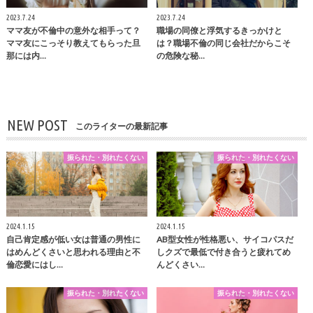
2023.7.24
2023.7.24
ママ友が不倫中の意外な相手って？
職場の同僚と浮気するきっかけと
ママ友にこっそり教えてもらった旦
は？職場不倫の同じ会社だからこそ
那には内…
の危険な秘…
NEW POST
このライターの最新記事
振られた・別れたくない
振られた・別れたくない
2024.1.15
2024.1.15
自己肯定感が低い女は普通の男性に
AB型女性が性格悪い、サイコパスだ
はめんどくさいと思われる理由と不
しクズで最低で付き合うと疲れてめ
倫恋愛にはし…
んどくさい…
振られた・別れたくない
振られた・別れたくない