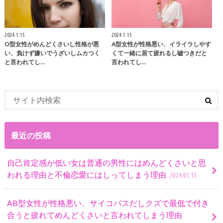
2024.1.15
2024.1.15
O型女性がめんどくさいし性格が悪
A型女性が性格悪い、イライラしやす
い、負けず嫌いでうざいしムカつく
くて一緒に居て疲れるし嘘つきだと
と言われてし…
言われてし…
最近の投稿
自己肯定感が低い女は普通の男性にはめんどくさいと思
われる理由と不倫恋愛にはしってしまう理由
2024.01.15
AB型女性が性格悪い、サイコパスだしクズで最低で付き
合うと疲れてめんどくさいと言われてしまう理由