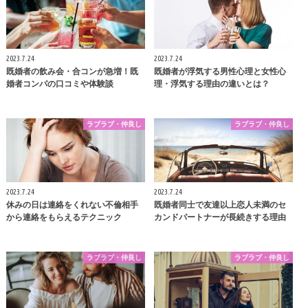
2023.7.24
2023.7.24
既婚者の飲み会・合コンが急増！既
既婚者が浮気する男性心理と女性心
婚者コンパの口コミや体験談
理・浮気する理由の違いとは？
ラブラブ・仲良し
ラブラブ・仲良し
2023.7.24
2023.7.24
休みの日は連絡をくれない不倫相手
既婚者同士で友達以上恋人未満のセ
から連絡をもらえるテクニック
カンドパートナーが長続きする理由
ラブラブ・仲良し
ラブラブ・仲良し