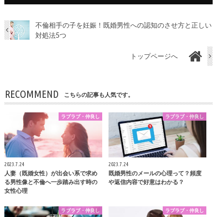
不倫相手の子を妊娠！既婚男性への認知のさせ方と正しい
対処法5つ
トップページへ
RECOMMEND
こちらの記事も人気です。
ラブラブ・仲良し
ラブラブ・仲良し
2023.7.24
2023.7.24
人妻（既婚女性）が出会い系で求め
既婚男性のメールの心理って？頻度
る男性像と不倫へ一歩踏み出す時の
や返信内容で好意はわかる？
女性心理
ラブラブ・仲良し
ラブラブ・仲良し